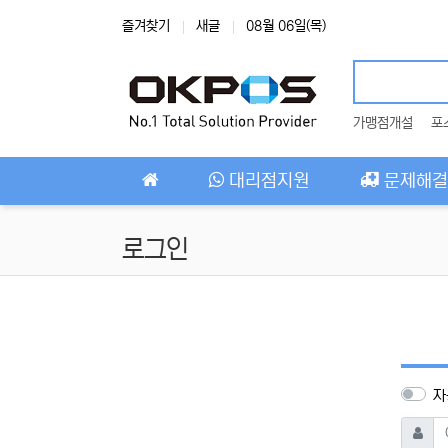
상단 네비
즐겨찾기
새글
08월 06일(목)
가맹점개설
포
메인 메뉴
대리점지원
문제해결
로그인
자
아이디