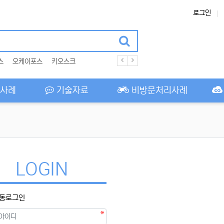
로그인
스
오케이포스
키오스크
사례
기술자료
비방문처리사례
LOGIN
동로그인
필수