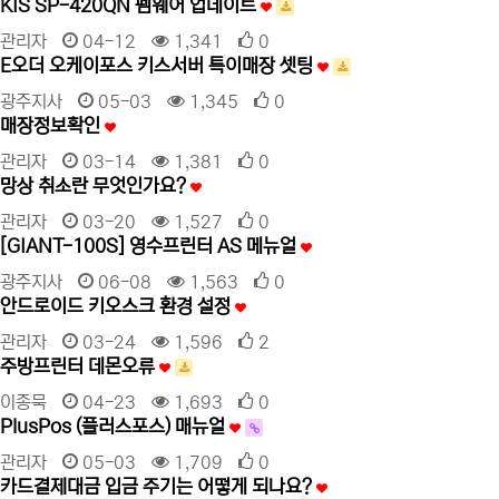
KIS SP-420QN 펨웨어 업데이트
관리자
04-12
1,341
0
E오더 오케이포스 키스서버 특이매장 셋팅
광주지사
05-03
1,345
0
매장정보확인
관리자
03-14
1,381
0
망상 취소란 무엇인가요?
관리자
03-20
1,527
0
[GIANT-100S] 영수프린터 AS 메뉴얼
광주지사
06-08
1,563
0
안드로이드 키오스크 환경 설정
관리자
03-24
1,596
2
주방프린터 데몬오류
이종묵
04-23
1,693
0
PlusPos (플러스포스) 매뉴얼
관리자
05-03
1,709
0
카드결제대금 입금 주기는 어떻게 되나요?