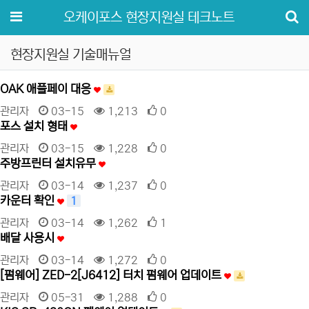
메뉴
오케이포스 현장지원실 테크노트
현장지원실 기술매뉴얼
OAK 애플페이 대응
관리자
03-15
1,213
0
포스 설치 형태
관리자
03-15
1,228
0
주방프린터 설치유무
관리자
03-14
1,237
0
카운터 확인
1
관리자
03-14
1,262
1
배달 사용시
관리자
03-14
1,272
0
[펌웨어] ZED-2[J6412] 터치 펌웨어 업데이트
관리자
05-31
1,288
0