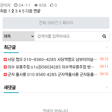
관리자
04-11
958
0
처음
1
2
3
4
5
다음
맨끝
전체 398건
2 페이지
최근글
등록일
19:12
사당 쩜오 010~9560~4285 사당역쩜오 남부터미널쩜오 사당동쩜오 방배동쩜오 평일문의
등록일
19:11
이수 유흥주점 o1o]9560]4285 이수역유흥주점 방배동유흥주점 총신대입구유흥주점 동작동유흥주점 초이스정보
등록일
19:10
군자 풀사롱 010 9560 4285 군자역풀사롱 군자동풀사롱 군자미러룸 군자호빠 예약문의
새댓글
댓글이 없습니다.