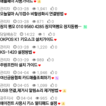
애플페이 사용가이드
관리자
03-28
1,941
0
오늘얼마 A/S접수 비할성화시 연결방법
관리자
03-28
871
0
장지 쩜오 010 9560 4285 장지역쩜오 장지동쩜…
N
당일배송갓
14:22
1
0
OKPOS K1 키오스크 설치가이드
관리자
03-28
1,220
0
KS-1420 설정방법
관리자
03-29
989
0
주방프린터 설치 가이드
관리자
04-04
1,946
0
여신금융협회 카드매출조회하기
관리자
04-05
1,099
0
USB 연결,제거시 알림소리 제거방법
광주지사
04-04
965
0
에이전트 사용시 키스 멀티패드 설정