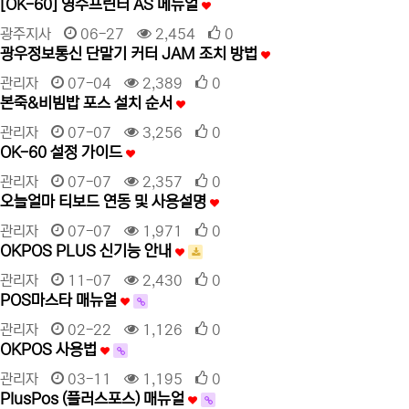
[OK-60] 영수프린터 AS 메뉴얼
광주지사
06-27
2,454
0
광우정보통신 단말기 커터 JAM 조치 방법
관리자
07-04
2,389
0
본죽&비빔밥 포스 설치 순서
관리자
07-07
3,256
0
OK-60 설정 가이드
관리자
07-07
2,357
0
오늘얼마 티보드 연동 및 사용설명
관리자
07-07
1,971
0
OKPOS PLUS 신기능 안내
관리자
11-07
2,430
0
POS마스타 매뉴얼
관리자
02-22
1,126
0
OKPOS 사용법
관리자
03-11
1,195
0
PlusPos (플러스포스) 매뉴얼