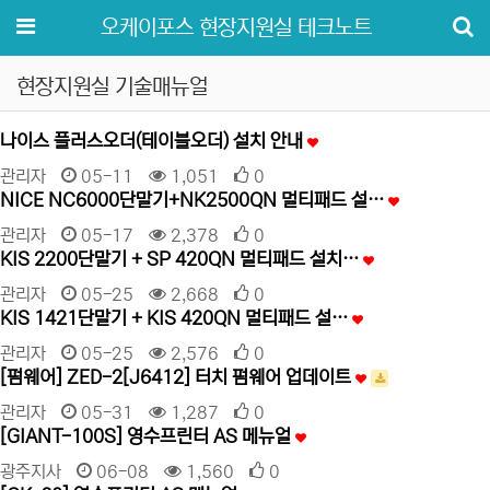
메뉴
오케이포스 현장지원실 테크노트
현장지원실 기술매뉴얼
나이스 플러스오더(테이블오더) 설치 안내
관리자
05-11
1,051
0
NICE NC6000단말기+NK2500QN 멀티패드 설…
관리자
05-17
2,378
0
KIS 2200단말기 + SP 420QN 멀티패드 설치…
관리자
05-25
2,668
0
KIS 1421단말기 + KIS 420QN 멀티패드 설…
관리자
05-25
2,576
0
[펌웨어] ZED-2[J6412] 터치 펌웨어 업데이트
관리자
05-31
1,287
0
[GIANT-100S] 영수프린터 AS 메뉴얼
광주지사
06-08
1,560
0