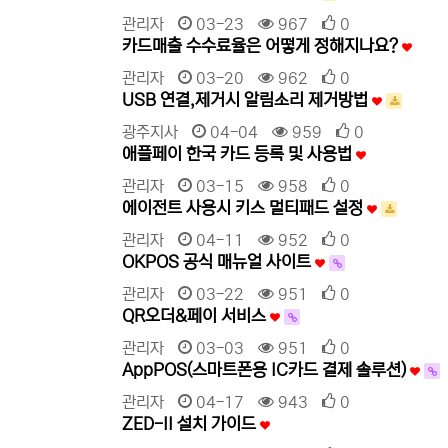
관리자
03-23
967
0
카드매출 수수료율은 어떻게 정해지나요?
관리자
03-20
962
0
USB 연결,제거시 알림소리 제거방법
광주지사
04-04
959
0
애플페이 한국 카드 등록 및 사용법
관리자
03-15
958
0
에이전트 사용시 키스 멀티패드 설정
관리자
04-11
952
0
OKPOS 공식 매뉴얼 사이트
관리자
03-22
951
0
QR오더&페이 서비스
관리자
03-03
951
0
AppPOS(스마트폰용 IC카드 결제 솔루션)
관리자
04-17
943
0
ZED-II 설치 가이드