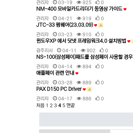
관리자
03-19
925
0
NM-400 모바일카드리더기 동영상 가이드
관리자
04-21
919
0
JTC-33 펌웨어(23.03.09)
관리자
03-23
910
0
윈도우XP 에서 닷넷 프레임워크4.0 설치방법
광주지사
04-11
902
0
NS-100(삼성페이)패드를 삼성페이 사용할 경
관리자
04-14
894
0
애플페이 관련 안내
관리자
03-28
889
0
PAX D150 PC Driver
관리자
04-17
886
0
처음
1
2
3
4
5
맨끝