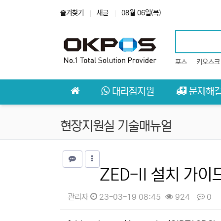
상단 네비
즐겨찾기
새글
08월 06일(목)
포스
키오스크
메인 메뉴
대리점지원
문제해
현장지원실 기술매뉴얼
ZED-II 설치 가이
관리자
23-03-19 08:45
924
0