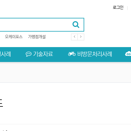
로그인
오케이포스
가맹점개설
결사례
기술자료
비방문처리사례
드