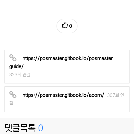
0
https://posmaster.gitbook.io/posmaster-
guide/
323회 연결
https://posmaster.gitbook.io/acorn/
307회 연
결
댓글목록
0