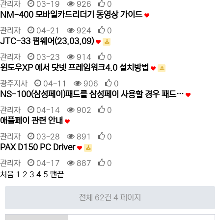
관리자
03-19
926
0
NM-400 모바일카드리더기 동영상 가이드
관리자
04-21
924
0
JTC-33 펌웨어(23.03.09)
관리자
03-23
914
0
윈도우XP 에서 닷넷 프레임워크4.0 설치방법
광주지사
04-11
906
0
NS-100(삼성페이)패드를 삼성페이 사용할 경우 패드…
관리자
04-14
902
0
애플페이 관련 안내
관리자
03-28
891
0
PAX D150 PC Driver
관리자
04-17
887
0
처음
1
2
3
4
5
맨끝
전체 62건
4 페이지