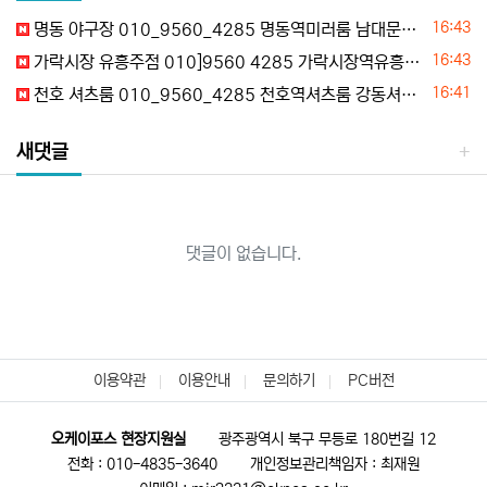
등록일
16:43
명동 야구장 010_9560_4285 명동역미러룸 남대문미러룸 을지로미러룸 명동풀사롱 추천
등록일
16:43
가락시장 유흥주점 010]9560 4285 가락시장역유흥주점 가락유흥주점 문정유흥주점 가락시장쩜오 추천
등록일
16:41
천호 셔츠룸 010_9560_4285 천호역셔츠룸 강동셔츠룸 천호노래방 천호호빠 평일문의
새댓글
댓글이 없습니다.
이용약관
이용안내
문의하기
PC버전
오케이포스 현장지원실
광주광역시 북구 무등로 180번길 12
전화 : 010-4835-3640
개인정보관리책임자 : 최재원