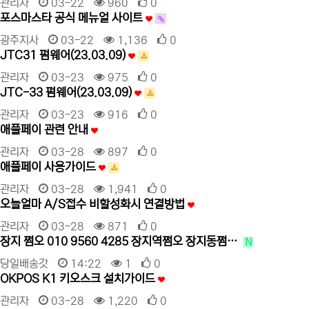
관리자
03-22
960
0
포스마스타 공식 메뉴얼 사이트
광주지사
03-22
1,136
0
JTC31 펌웨어(23.03.09)
관리자
03-23
975
0
JTC-33 펌웨어(23.03.09)
관리자
03-23
916
0
애플페이 관련 안내
관리자
03-28
897
0
애플페이 사용가이드
관리자
03-28
1,941
0
오늘얼마 A/S접수 비할성화시 연결방법
관리자
03-28
871
0
장지 쩜오 010 9560 4285 장지역쩜오 장지동쩜…
N
당일배송갓
14:22
1
0
OKPOS K1 키오스크 설치가이드
관리자
03-28
1,220
0