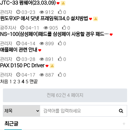
JTC-33 펌웨어(23.03.09)
관리자
03-23
912
0
윈도우XP 에서 닷넷 프레임워크4.0 설치방법
광주지사
04-11
905
0
NS-100(삼성페이)패드를 삼성페이 사용할 경우 패드…
관리자
04-14
899
0
애플페이 관련 안내
관리자
03-28
891
0
PAX D150 PC Driver
관리자
04-17
887
0
처음
1
2
3
4
5
맨끝
전체 62건
4 페이지
최근글