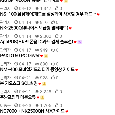
KIS SP-420QN 펨웨어 업데이트
관리자
04-12
1,347
0
NS-100(삼성페이)패드를 삼성페이 사용할 경우 패드…
관리자
04-14
910
0
NK-2500QN(나이스 보급형 멀티패드)
관리자
04-14
2,302
0
AppPOS(스마트폰용 IC카드 결제 솔루션)
관리자
04-17
949
0
PAX D150 PC Driver
관리자
04-17
890
0
NM-400 모바일카드리더기 동영상 가이드
관리자
04-21
928
0
본 키오스크 SQL설정
관리자
04-21
3,248
0
주방프린터 데몬오류
이종묵
04-23
1,705
0
NC7000 + NK2500QN 사용가이드