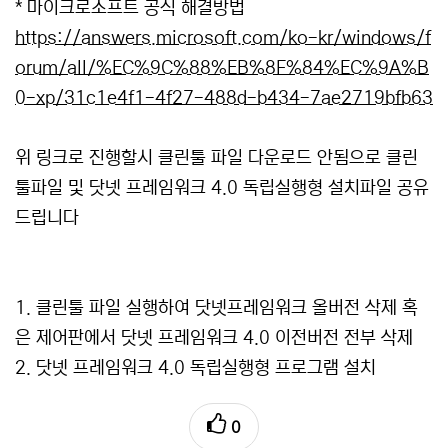
* 마이크로소프트 공식 해결방법
https://answers.microsoft.com/ko-kr/windows/f
orum/all/%EC%9C%88%EB%8F%84%EC%9A%B
0-xp/31c1e4f1-4f27-488d-b434-7ae2719bfb63
위 링크로 진행할시 클린툴 파일 다운로드 안됨으로 클린
툴파일 및 닷넷 프레임워크 4.0 독립실행형 설치파일 공유
드립니다
1. 클린툴 파일 실행하여 닷넷프레임워크 올버전 삭제 혹
은 제어판에서 닷넷 프레임워크 4.0 이전버전 전부 삭제
2. 닷넷 프레임워크 4.0 독립실행형 프로그램 설치
0