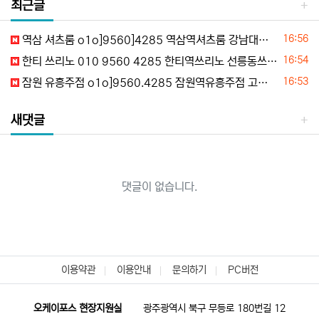
최근글
등록일
16:56
역삼 셔츠룸 o1o]9560]4285 역삼역셔츠룸 강남대로셔츠룸 대치동셔츠룸 선릉동셔츠룸 시세문의
등록일
16:54
한티 쓰리노 010 9560 4285 한티역쓰리노 선릉동쓰리노 대치동쓰리노 도곡동쓰리노 초이스정보
등록일
16:53
잠원 유흥주점 o1o]9560.4285 잠원역유흥주점 고속터미널유흥주점 반포동유흥주점 잠원한강유흥주점 할인문의
새댓글
댓글이 없습니다.
이용약관
이용안내
문의하기
PC버전
오케이포스 현장지원실
광주광역시 북구 무등로 180번길 12