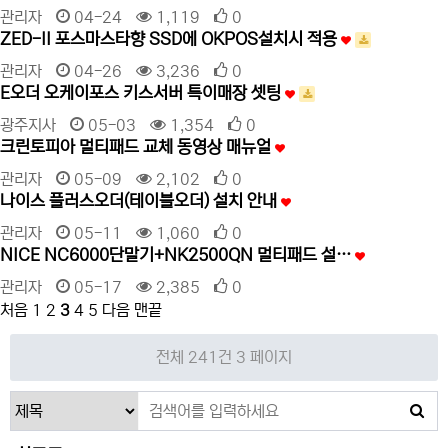
관리자
04-24
1,119
0
ZED-II 포스마스타향 SSD에 OKPOS설치시 적용
관리자
04-26
3,236
0
E오더 오케이포스 키스서버 특이매장 셋팅
광주지사
05-03
1,354
0
크린토피아 멀티패드 교체 동영상 매뉴얼
관리자
05-09
2,102
0
나이스 플러스오더(테이블오더) 설치 안내
관리자
05-11
1,060
0
NICE NC6000단말기+NK2500QN 멀티패드 설…
관리자
05-17
2,385
0
처음
1
2
3
4
5
다음
맨끝
전체 241건
3 페이지