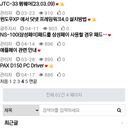
JTC-33 펌웨어(23.03.09)
관리자
03-23
910
0
윈도우XP 에서 닷넷 프레임워크4.0 설치방법
광주지사
04-11
903
0
NS-100(삼성페이)패드를 삼성페이 사용할 경우 패드…
관리자
04-14
896
0
애플페이 관련 안내
관리자
03-28
890
0
PAX D150 PC Driver
관리자
04-17
886
0
처음
1
2
3
4
5
맨끝
전체 62건
4 페이지
최근글