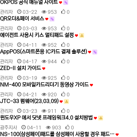
OKPOS 공식 매뉴얼 사이트
관리자
03-22
953
0
QR오더&페이 서비스
관리자
03-03
953
0
에이전트 사용시 키스 멀티패드 설정
관리자
04-11
952
0
AppPOS(스마트폰용 IC카드 결제 솔루션)
관리자
04-17
944
0
ZED-II 설치 가이드
관리자
03-19
925
0
NM-400 모바일카드리더기 동영상 가이드
관리자
04-21
920
0
JTC-33 펌웨어(23.03.09)
관리자
03-23
911
0
윈도우XP 에서 닷넷 프레임워크4.0 설치방법
광주지사
04-11
903
0
NS-100(삼성페이)패드를 삼성페이 사용할 경우 패드…