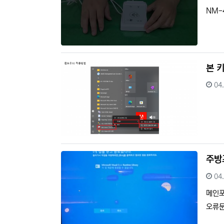
NM-
본 
등
04
주방
등
04
메인포
오류문