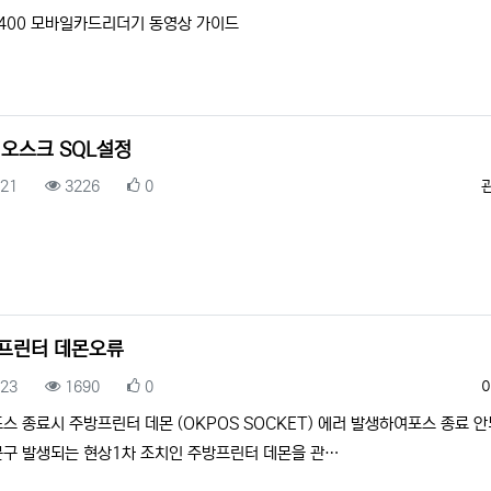
400 모바일카드리더기 동영상 가이드
키오스크 SQL설정
록일
조회
추천
.21
3226
0
프린터 데몬오류
록일
조회
추천
.23
1690
0
스 종료시 주방프린터 데몬 (OKPOS SOCKET) 에러 발생하여포스 종료 
구 발생되는 현상1차 조치인 주방프린터 데몬을 관…