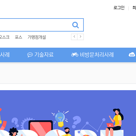
로그인
회
오스크
포스
가맹점개설
사례
기술자료
비방문처리사례