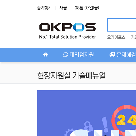
상단 네비
즐겨찾기
새글
08월 07일(금)
오케이포스
키
메인 메뉴
대리점지원
문제해결
현장지원실 기술매뉴얼