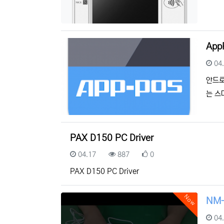
Ap
등
04
안드로
는 스
PAX D150 PC Driver
등록일
조회
추천
04.17
887
0
PAX D150 PC Driver
Now
NM
등
04