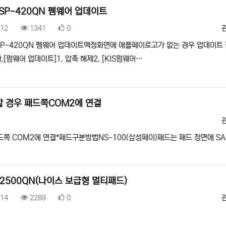
 SP-420QN 펨웨어 업데이트
록일
조회
추천
.12
1341
0
 SP-420QN 펨웨어 업데이트액정화면에 애플페이로고가 없는 경우 업데이트
.[펌웨어 업데이트]1. 압축 해제2. [KIS펌웨어…
할 경우 패드쪽COM2에 연결
드쪽 COM2에 연결*패드구분방법NS-100(삼성페이)패드는 패드 정면에 S
-2500QN(나이스 보급형 멀티패드)
록일
조회
추천
.14
2289
0