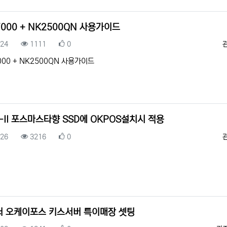
000 + NK2500QN 사용가이드
록일
조회
추천
.24
1111
0
000 + NK2500QN 사용가이드
D-II 포스마스타향 SSD에 OKPOS설치시 적용
록일
조회
추천
.26
3216
0
더 오케이포스 키스서버 특이매장 셋팅