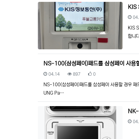
KIS
등
04
KIS
합니다
NS-100(삼성페이)패드를 삼성페이 사용
등록일
조회
추천
04.14
897
0
NS-100(삼성페이)패드를 삼성페이 사용할 경우 패
UNG Pa…
NK
등
04