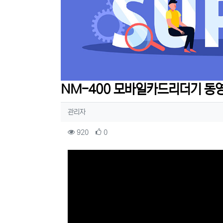
NM-400 모바일카드리더기 동
작성자 정보
작성
관리자
컨텐츠 정보
조회
추천
920
0
본문