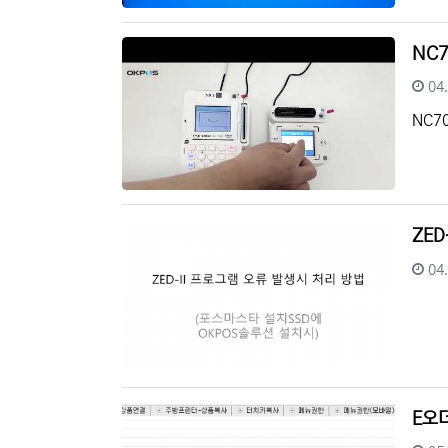
NC7
등
04
NC7
ZE
등
04
E오