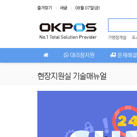
상단 네비
즐겨찾기
새글
08월 07일(금)
가맹점개설
포
메인 메뉴
대리점지원
문제해결
현장지원실 기술매뉴얼