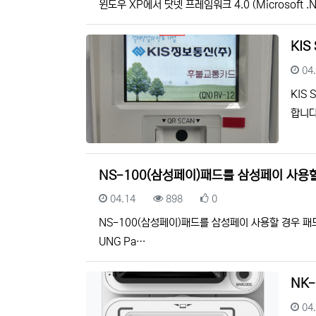
윈도우 XP에서 닷넷 프레임워크 4.0 (Microsoft
KIS
등
04
KIS
합니다
NS-100(삼성페이)패드를 삼성페이 사용
등록일
조회
추천
04.14
898
0
NS-100(삼성페이)패드를 삼성페이 사용할 경우 패
UNG Pa…
NK
등
04