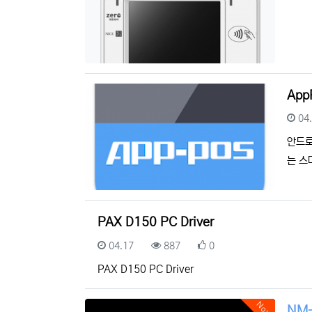
Ap
등
04
안드로
는 스
PAX D150 PC Driver
등록일
조회
추천
04.17
887
0
PAX D150 PC Driver
Now
NM