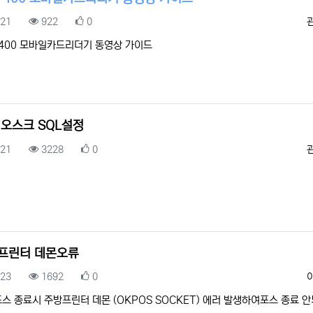
록일
조회
추천
.21
922
0
400 모바일카드리더기 동영상 가이드
키오스크 SQL설정
록일
조회
추천
.21
3228
0
프린터 데몬오류
록일
조회
추천
.23
1692
0
스 종료시 주방프린터 데몬 (OKPOS SOCKET) 에러 발생하여포스 종료 