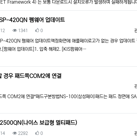
 .NET Framework 4) 는 보통 다운로드시 설치오류가 발생하며 실패하게됩
 SP-420QN 펨웨어 업데이트
록일
조회
추천
.12
1341
0
 SP-420QN 펨웨어 업데이트액정화면에 애플페이로고가 없는 경우 업데이트
.[펌웨어 업데이트]1. 압축 해제2. [KIS펌웨어…
할 경우 패드쪽COM2에 연결
드쪽 COM2에 연결*패드구분방법NS-100(삼성페이)패드는 패드 정면에 S
-2500QN(나이스 보급형 멀티패드)
록일
조회
추천
.14
2292
0