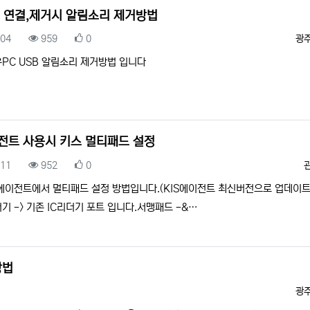
B 연결,제거시 알림소리 제거방법
록일
조회
추천
등
.04
959
0
광
PC USB 알림소리 제거방법 입니다
전트 사용시 키스 멀티패드 설정
록일
조회
추천
.11
952
0
에이전트에서 멀티패드 설정 방법입니다.(KIS에이전트 최신버전으로 업데이트
기 -> 기존 IC리더기 포트 입니다.서맹패드 -&…
방법
등
광