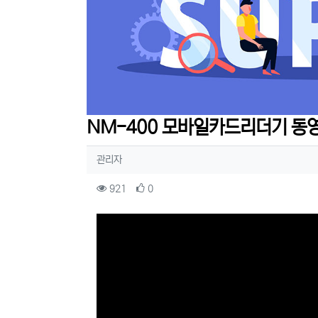
NM-400 모바일카드리더기 동
작성자 정보
작성
관리자
컨텐츠 정보
조회
추천
921
0
본문