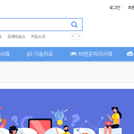
로그인
회
스
오케이포스
키오스크
사례
기술자료
비방문처리사례