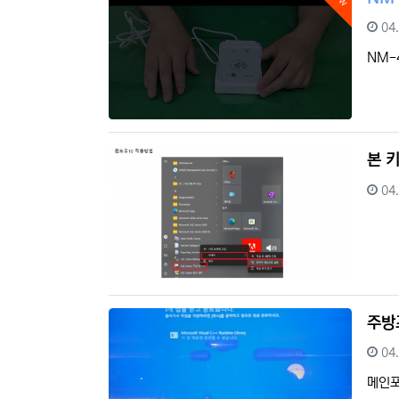
등
04
NM-
본 
등
04
주방
등
04
메인포