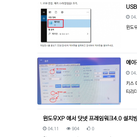
US
등
04
윈도우
에이
등
04
키스 
티리더
윈도우XP 에서 닷넷 프레임워크4.0 설치
등록일
조회
추천
04.11
904
0