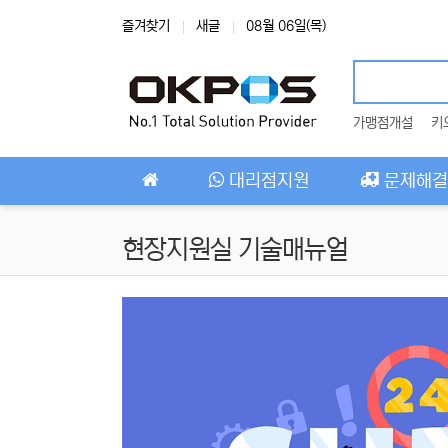
상단 네비
즐겨찾기
새글
08월 06일(목)
가맹점개설
키
메인 메뉴
대리점지원
문제해결
현장지원실 기술매뉴얼