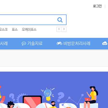
로그인
오스크
포스
오케이포스
사례
기술자료
비방문처리사례