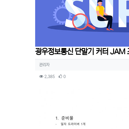
광우정보통신 단말기 커터 JAM 
작성자 정보
작성
관리자
컨텐츠 정보
조회
추천
2,385
0
본문