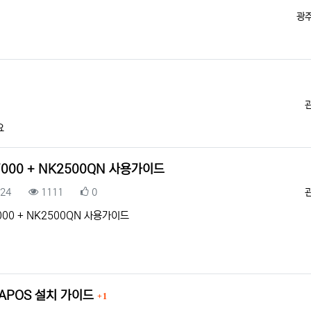
등
광
요
000 + NK2500QN 사용가이드
록일
조회
추천
.24
1111
0
000 + NK2500QN 사용가이드
댓글
 APOS 설치 가이드
1