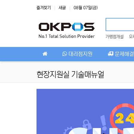
상단 네비
즐겨찾기
새글
08월 07일(금)
가맹점개설
오
메인 메뉴
대리점지원
문제해결
현장지원실 기술매뉴얼