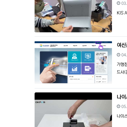
등
03
KIS
여신
등
04
가맹점
드사(
나이
등
05
나이스