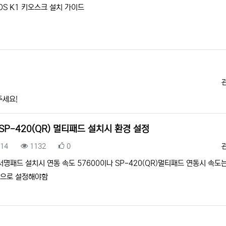
OS K1 키오스크 설치 가이드
주세요!
 SP-420(QR) 멀티패드 설치시 환경 설정
록일
조회
추천
.14
1132
0
서명패드 설치시 연동 속도 57600이나 SP-420(QR)멀티패드 연동시 속도는
0으로 설정해야함