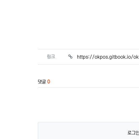
관련자료
링크
https://okpos.gitbook.io/o
댓글
0
로그인