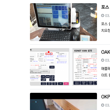
포스
등
03
포스 
치요청
OA
등
03
애플페
이트 
OK
등
03