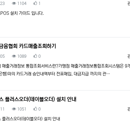
록일
조회
추천
.23
1104
1
 APOS 설치 가이드 입니다.
금융협회 카드매출조회하기
록일
조회
추천
.05
1089
0
 매출거래정보 통합조회서비스란?가맹점 매출거래정보통합조회시스템은 9개
은행)와의 카드거래 승인내역부터 전표매입, 대금지급 까지의 관…
스 플러스오더(테이블오더) 설치 안내
록일
조회
추천
.11
1051
0
 플러스오더(테이블오더) 설치 안내