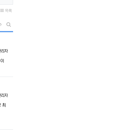
목록
조회순 정렬
게시판 검색
등록자
관리자
인이
등록자
관리자
 최