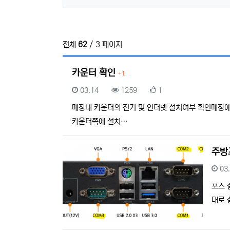
전체
62
/ 3 페이지
댓글
카운터 확인
1
등록일
조회
추천
03.14
1259
1
매장내 카운터의 전기 및 인터넷 설치여부 확인매장에
카운터쪽에 설치…
주방
등
03
포스 
대로 