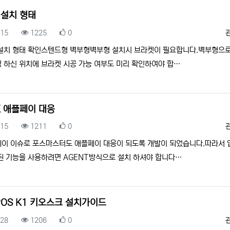
 설치 형태
록일
조회
추천
.15
1225
0
설치 형태 확인스텐드형 벽부형벽부형 설치시 브라켓이 필요합니다.벽부형으로
 하신 위치에 브라켓 시공 가능 여부도 미리 확인하여야 합…
K 애플페이 대응
록일
조회
추천
.15
1211
0
이 이슈로 포스마스터도 애플페이 대응이 되도록 개발이 되었습니다.따라서 
된 기능을 사용하려면 AGENT방식으로 설치 하셔야 합니다…
POS K1 키오스크 설치가이드
록일
조회
추천
.28
1206
0