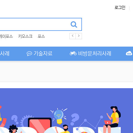
로그인
케이포스
키오스크
포스
사례
기술자료
비방문처리사례