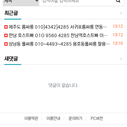
최근글
등록일
13:12
제주도 룸싸롱 010]4342]4285 서귀포룸싸롱 연동룸싸롱 노형동룸싸롱 애월룸싸롱 추천
등록일
13:12
한남 호스트빠 O1O 9560 4285 한남역호스트빠 이태원호스트빠 한남동호스트빠 한남하이퍼블릭 평일문의
등록일
13:10
상남동 풀싸롱 010~4493~4285 용호동풀싸롱 팔용동풀싸롱 명서동풀싸롱 중앙동풀싸롱 실시간문의
새댓글
댓글이 없습니다.
이용약관
이용안내
문의하기
PC버전