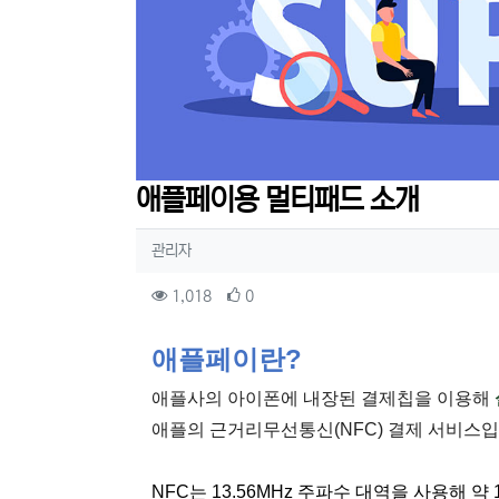
애플페이용 멀티패드 소개
작성자 정보
작성
관리자
컨텐츠 정보
조회
추천
1,018
0
본문
애플페이란?
애플사의 아이폰에 내장된 결제칩을 이용해
애플의 근거리무선통신(NFC) 결제 서비스입
NFC는 13.56MHz 주파수 대역을 사용해