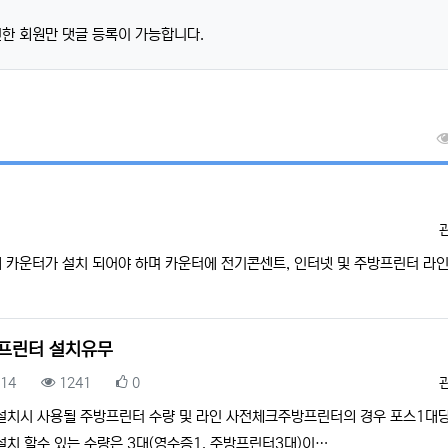
한 회원만 댓글 등록이 가능합니다.
 카운터가 설치 되어야 하며 카운터에 전기콘센트, 인터넷 및 주방프린터 라
프린터 설치유무
록일
조회
추천
.14
1241
0
설치시 사용될 주방프린터 수량 및 라인 사전체크주방프린터의 경우 포스1대당
설치 할수 있는 수량은 3대(영수증1, 주방프린터3대)이…