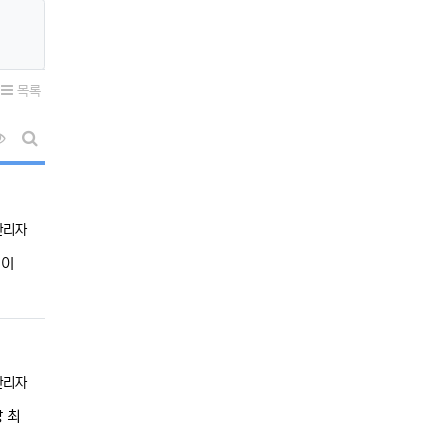
목록
조회순 정렬
게시판 검색
등록자
관리자
인이
등록자
관리자
 최