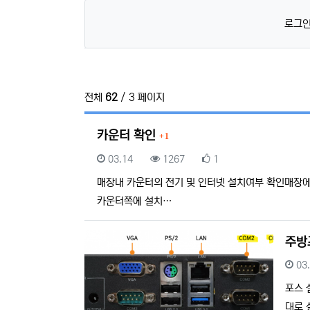
로그인
전체
62
/ 3 페이지
댓글
카운터 확인
1
등록일
조회
추천
03.14
1267
1
매장내 카운터의 전기 및 인터넷 설치여부 확인매장에
카운터쪽에 설치…
주방
등
03
포스 
대로 