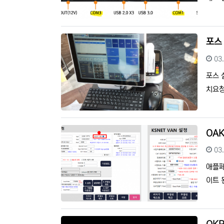
포스
등
03
포스 
치요청
OA
등
03
애플페
이트 