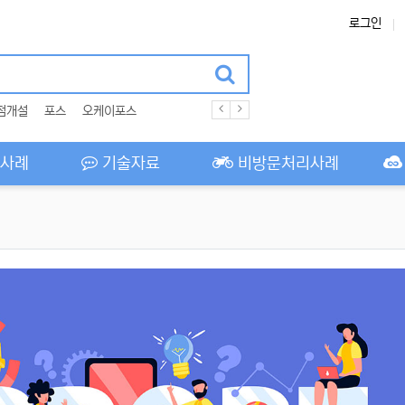
로그인
점개설
포스
오케이포스
사례
기술자료
비방문처리사례