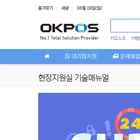
상단 네비
즐겨찾기
새글
08월 09일(일)
키오스크
가맹
메인 메뉴
대리점지원
문제해결
현장지원실 기술매뉴얼