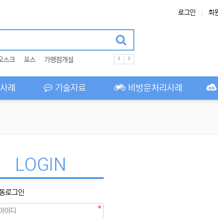
로그인
회
오스크
포스
가맹점개설
사례
기술자료
비방문처리사례
LOGIN
동로그인
필수