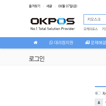
상단 네비
즐겨찾기
새글
08월 07일(금)
오케이포스
키
메인 메뉴
대리점지원
문제해결
로그인
자
아이디