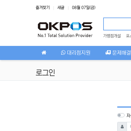
상단 네비
즐겨찾기
새글
08월 07일(금)
가맹점개설
포
메인 메뉴
대리점지원
문제해결
로그인
자
아이디