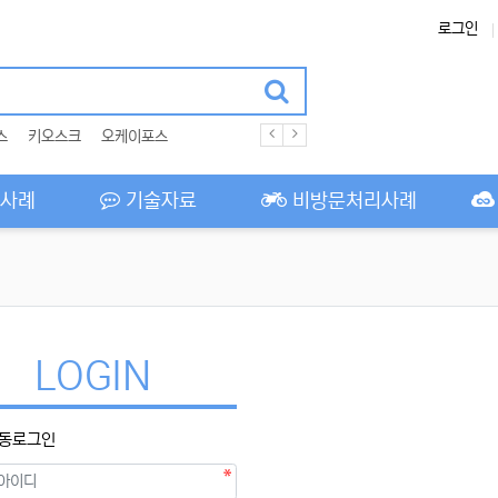
로그인
스
키오스크
오케이포스
사례
기술자료
비방문처리사례
LOGIN
동로그인
필수