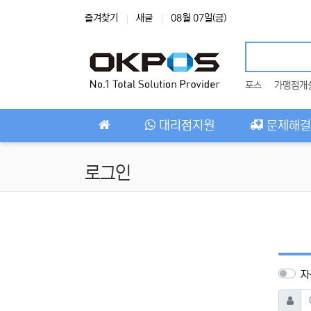
상단 네비
즐겨찾기
새글
08월 07일(금)
포스
가맹점개
메인 메뉴
대리점지원
문제해결
로그인
자
아이디