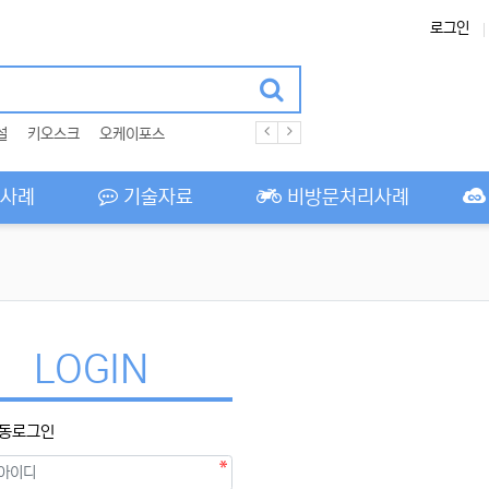
로그인
설
키오스크
오케이포스
사례
기술자료
비방문처리사례
LOGIN
동로그인
필수