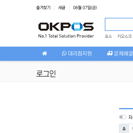
상단 네비
즐겨찾기
새글
08월 07일(금)
포스
키오스크
메인 메뉴
대리점지원
문제해결
로그인
자
아이디