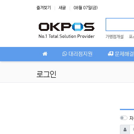
상단 네비
즐겨찾기
새글
08월 07일(금)
가맹점개설
포
메인 메뉴
대리점지원
문제해결
로그인
자
아이디