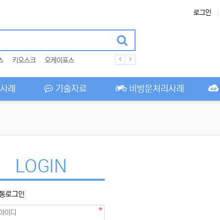
로그인
스
키오스크
오케이포스
사례
기술자료
비방문처리사례
LOGIN
동로그인
필수