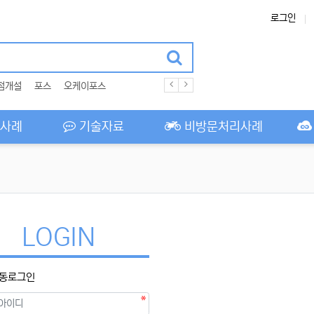
로그인
점개설
포스
오케이포스
사례
기술자료
비방문처리사례
LOGIN
동로그인
필수