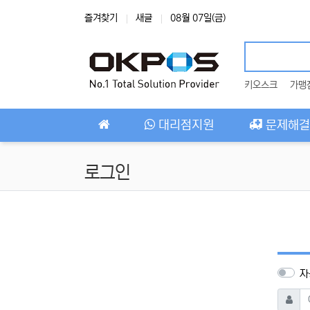
상단 네비
즐겨찾기
새글
08월 07일(금)
키오스크
가맹
메인 메뉴
대리점지원
문제해결
로그인
자
아이디