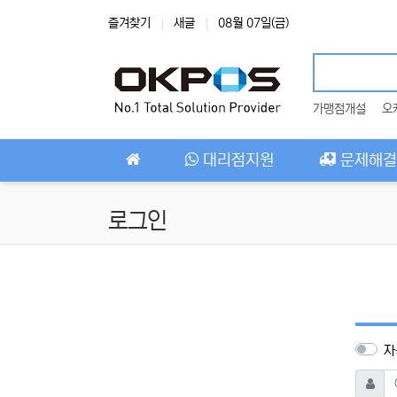
상단 네비
즐겨찾기
새글
08월 07일(금)
가맹점개설
오
메인 메뉴
대리점지원
문제해결
로그인
자
아이디