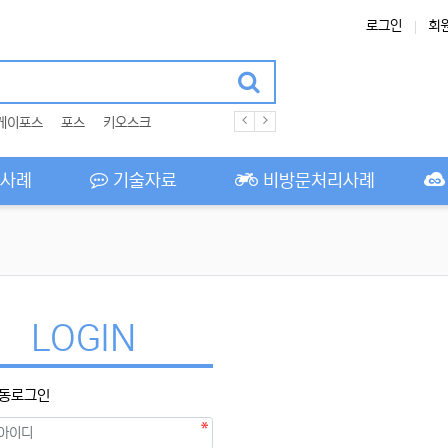
로그인
회
케이포스
포스
키오스크
사례
기술자료
비방문처리사례
LOGIN
동로그인
필수