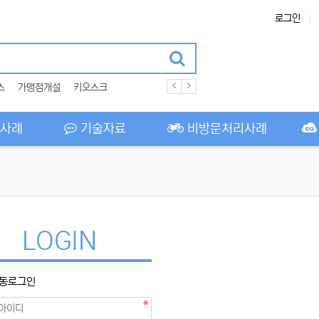
로그인
스
가맹점개설
키오스크
사례
기술자료
비방문처리사례
LOGIN
동로그인
필수