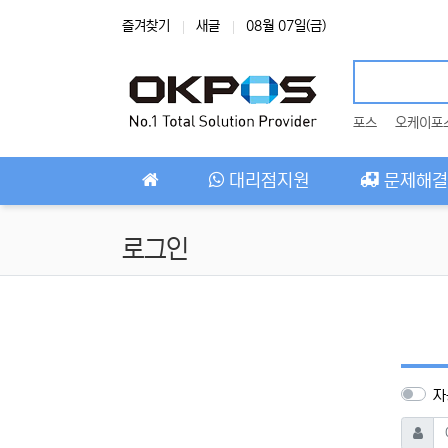
상단 네비
즐겨찾기
새글
08월 07일(금)
포스
오케이포
메인 메뉴
대리점지원
문제해결
로그인
자
아이디