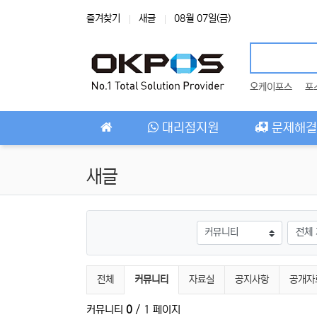
상단 네비
즐겨찾기
새글
08월 07일(금)
오케이포스
포
메인 메뉴
대리점지원
문제해결
새글
게시판그룹
검색대
전체게시물 그룹 목록
현재 그룹
전체
커뮤니티
자료실
공지사항
공개자
커뮤니티
0
/ 1 페이지