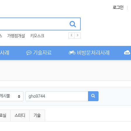
로그인
스
가맹점개설
키오스크
사례
기술자료
비방문처리사례
필수
상
검색어
검색하기
료실
스터디
기술