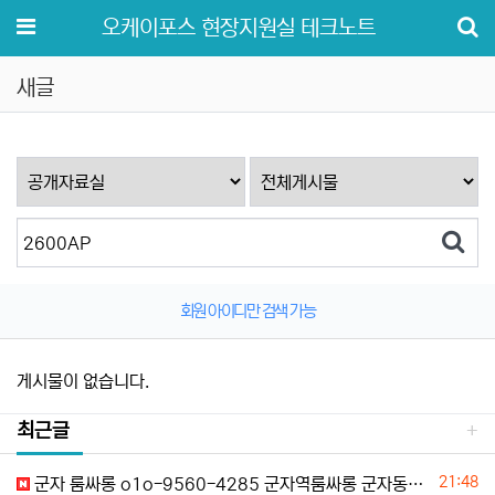
메뉴
오케이포스 현장지원실 테크노트
새글
회원 아이디만 검색 가능
게시물이 없습니다.
최근글
등록일
21:48
군자 룸싸롱 o1o-9560-4285 군자역룸싸롱 군자동룸싸롱 군자쩜오 군자셔츠룸 위치안내