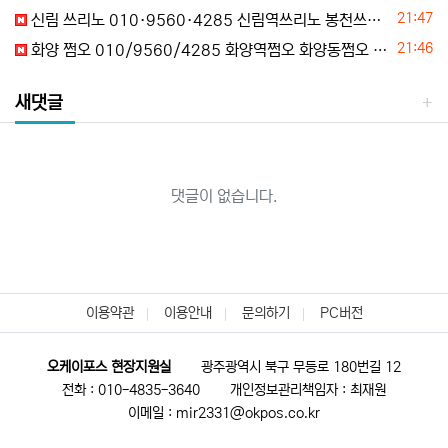
등록일
21:47
신림 쓰리노 010·9560·4285 신림역쓰리노 봉천쓰리노 신림풀사롱 신림하이퍼블릭 위치안내
등록일
21:46
화양 쩜오 010/9560/4285 화양역쩜오 화양동쩜오 화양풀사롱 화양가라오케 초이스정보
새댓글
댓글이 없습니다.
이용약관
이용안내
문의하기
PC버전
오케이포스 현장지원실
광주광역시 북구 무등로 180번길 12
전화 : 010-4835-3640
개인정보관리책임자 : 최재원
이메일 : mir2331@okpos.co.kr