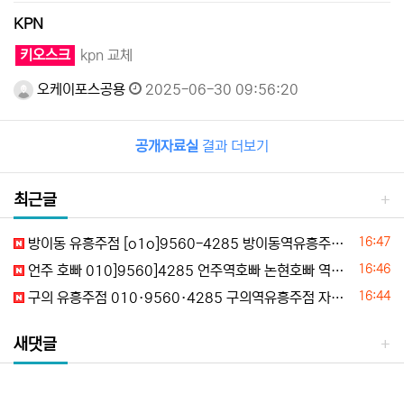
KPN
키오스크
kpn 교체
오케이포스공용
2025-06-30 09:56:20
공개자료실
결과 더보기
최근글
등록일
16:47
방이동 유흥주점 [o1o]9560-4285 방이동역유흥주점 올림픽공원유흥주점 문정동유흥주점 가락동유흥주점 할인문의
등록일
16:46
언주 호빠 010]9560]4285 언주역호빠 논현호빠 역삼호빠 언주가라오케 예약문의
등록일
16:44
구의 유흥주점 010·9560·4285 구의역유흥주점 자양유흥주점 강변유흥주점 구의풀싸 평일문의
새댓글