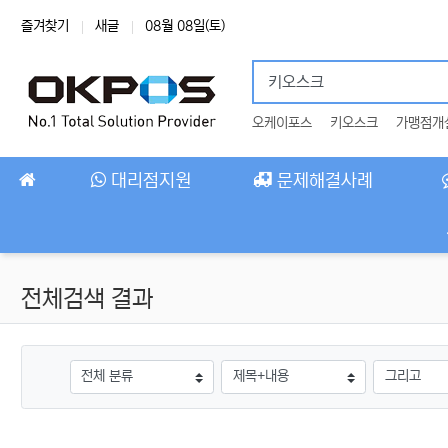
상단 네비
즐겨찾기
새글
08월 08일(토)
오케이포스
키오스크
가맹점개
메인 메뉴
대리점지원
문제해결사례
전체검색 결과
그룹
검색조건
검색방법