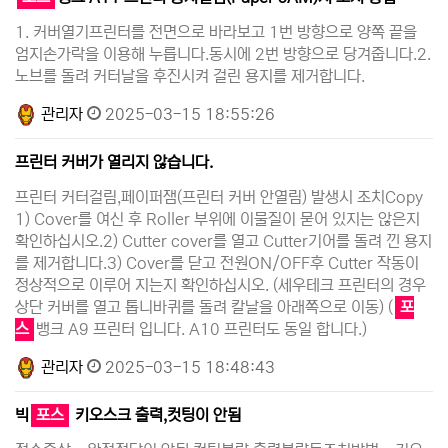
1. 커버열기프린터를 전면으로 바라보고 1번 방향으로 양쪽 끝을
엄지손가락을 이용해 누릅니다.동시에 2번 방향으로 당겨줍니다.2.
노브를 돌려 커터날을 후진시켜 걸린 용지를 제거합니다.
관리자
2025-03-15 18:55:26
프린터 커버가 열리지 않습니다.
프린터 커터걸림,페이퍼잼(프린터 커버 안열림) 발생시 조치Copy
1) Cover를 여신 후 Roller 부위에 이물질이 묻어 있지는 않은지
확인하십시오. ​2) Cutter cover를 열고 Cutter기어를 돌려 낀 용지
를 제거합니다. ​3) Cover를 닫고 전원ON/OFF후 Cutter 작동이
정상적으로 이루어 지는지 확인하십시오. (세우테크 프린터의 경우
상단 커버를 열고 톱니바퀴를 돌려 칼날을 아래쪽으로 이동) (
포
스
뱅크 A9 프린터 입니다. A10 프린터도 동일 합니다.)
관리자
2025-03-15 18:48:43
빅
포스
키오스크 출력,컷팅이 안됨