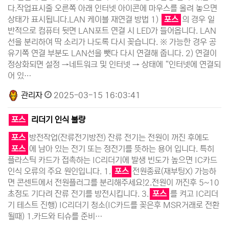
다.작업표시줄 오른쪽 아래 인터넷 아이콘에 마우스를 올려 놓으면
상태가 표시됩니다.LAN 케이블 재연결 방법 1)
포스
의 경우 일
반적으로 컴퓨터 뒷면 LAN포트 연결 시 LED가 들어옵니다. LAN
선을 분리하여 딱 소리가 나도록 다시 꽂습니다. ※ 가능한 경우 공
유기쪽 연결 부분도 LAN선을 뺏다 다시 연결해 줍니다. 2) 연결이
정상화되면 설정 →네트워크 및 인터넷 → 상태에 “인터넷에 연결되
어 있…
관리자
2025-03-15 16:03:41
포스
리더기 인식 불량
포스
방전작업(잔류전기방전) 잔류 전기는 전원이 꺼진 후에도
포스
에 남아 있는 전기 또는 정전기를 뜻하는 용어 입니다. 특히
플라스틱 카드가 접촉하는 IC리더기에 발생 빈도가 높으면 IC카드
인식 오류의 주요 원인입니다. 1.
포스
전원종료(재부팅X) 가능하
면 콘센트에서 전원플러그를 분리해주세요!2.전원이 꺼진후 5~10
초정도 기다려 잔류 전기를 방전시킵니다. 3.
포스
를 켜고 IC리더
기 테스트 진행) IC리더기 청소(IC카드를 꽂은후 MSR거래로 전환
될때) 1.카드와 티슈를 준비…