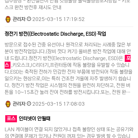
접수증상 - 완전절단이 안됨 컷팅불량 출력불량등조치방법 - 키오
스크 완전 방전후 재시도 안내
관리자
2025-03-15 17:19:52
정전기 방전((Electrostatic Discharge, ESD) 작업
방문으로 접수된 건중 유선이나 원격으로 처리되는 사례중 많은 부
분이 방전작업입니다.(장비 껏다 켜기) 올바른 방전 작업에 대해 안
내 드립니다.정전기 방전(Electrostatic Discharge, ESD)은
포
스
,키오스크,IC리더기,프린터등에 작동 불량을 유발할 수 있습니
다.ESD는 축적된 전하가 민감한 전자 부품에 방전되어 작동 불량을
일으키는 현상으로,이는 특히 건조한 겨울에 자주 발생하기 쉽습니
다. ​정전기 방전 작업은 시스템의 전원을 완전히 차단하고, 전원 버
튼을 10~15초간 눌러 잔여 전하를 방전시킵니다.또는, 전원 완…
관리자
2025-03-15 17:08:03
포스
인터넷이 안될때
LAN 케이블이 연결 되지 않았거나 접촉 불량인 상태 또는 공유기와
의 연결에 문제가 있거나 전원이 꺼져 있는 경우 발생 할 수 있습니