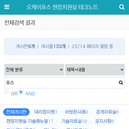
메뉴
오케이포스 현장지원실 테크노트
전체검색 결과
게시판
9개
게시물
133개
25/14 페이지 열람 중
OR
AND
전체게시판
대리점지원
3
비방문사례
9
공개자료실
8
현장지원실 기술매뉴얼
17
기술자료실
58
공지사항
8