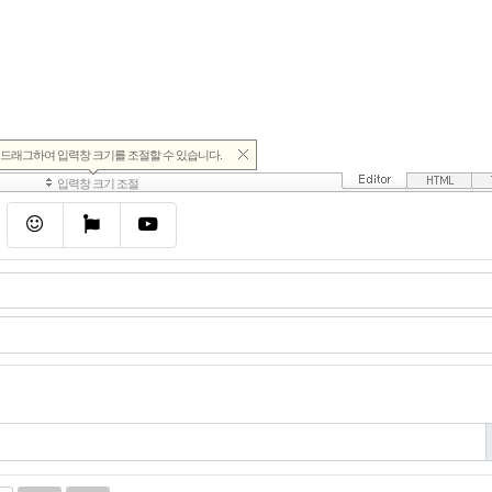
이모티콘
폰트어썸
동영상