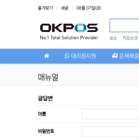
상단 네비
즐겨찾기
새글
08월 07일(금)
포스
키오스크
메인 메뉴
대리점지원
문제해결
매뉴얼
매뉴얼 글답변
글답변
필수
이름
필수
비밀번호