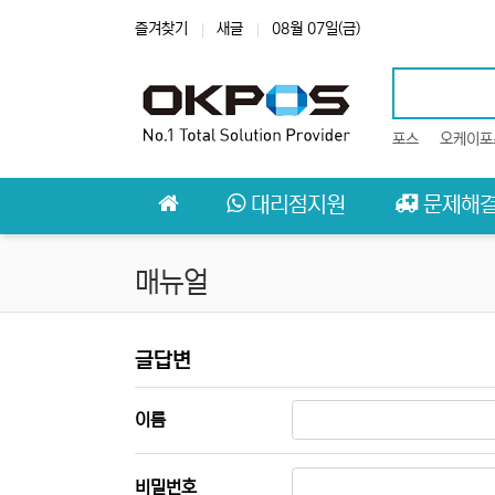
상단 네비
즐겨찾기
새글
08월 07일(금)
포스
오케이포
메인 메뉴
대리점지원
문제해
매뉴얼
매뉴얼 글답변
글답변
필수
이름
필수
비밀번호