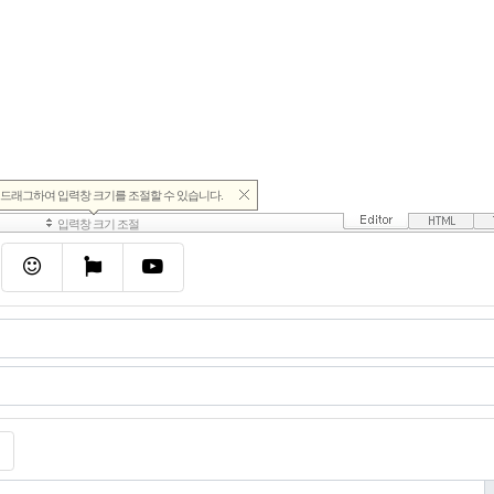
이모티콘
폰트어썸
동영상
제