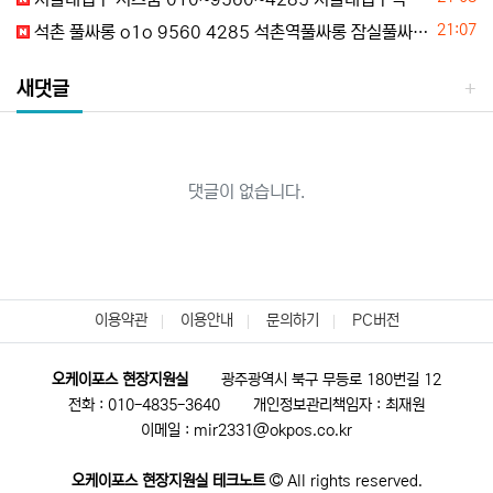
등록일
21:07
석촌 풀싸롱 o1o 9560 4285 석촌역풀싸롱 잠실풀싸롱 송파풀싸롱 석촌호수풀싸롱 위치안내
새댓글
댓글이 없습니다.
이용약관
이용안내
문의하기
PC버전
오케이포스 현장지원실
광주광역시 북구 무등로 180번길 12
전화 : 010-4835-3640
개인정보관리책임자 : 최재원
이메일 : mir2331@okpos.co.kr
오케이포스 현장지원실 테크노트
All rights reserved.