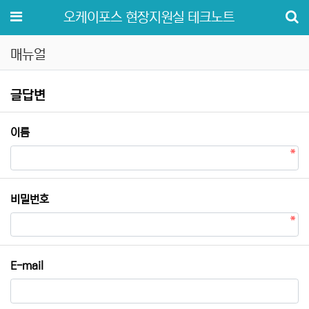
메뉴
오케이포스 현장지원실 테크노트
매뉴얼
매뉴얼 글답변
글답변
필수
이름
필수
비밀번호
E-mail