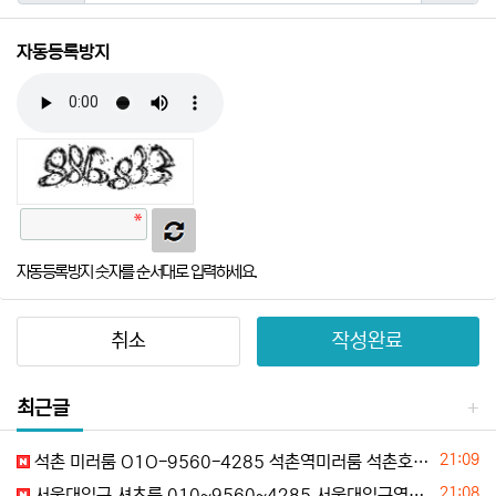
자동등록방지
자동등록방지 숫자를 순서대로 입력하세요.
취소
작성완료
최근글
등록일
21:09
석촌 미러룸 O1O-9560-4285 석촌역미러룸 석촌호수미러룸 잠실미러룸 송파미러룸 할인문의
등록일
21:08
서울대입구 셔츠룸 010~9560~4285 서울대입구역셔츠룸 봉천동셔츠룸 신림동셔츠룸 관악구셔츠룸 예약문의