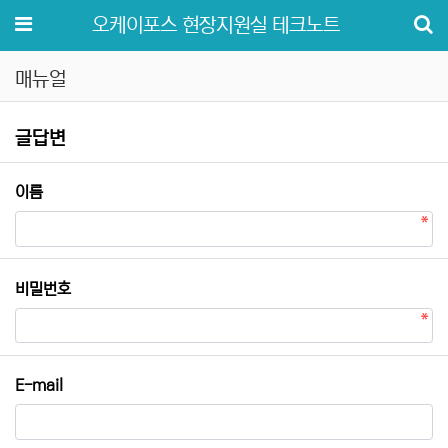
메뉴
오케이포스 현장지원실 테크노트
매뉴얼
매뉴얼 글답변
글답변
필수
이름
필수
비밀번호
E-mail