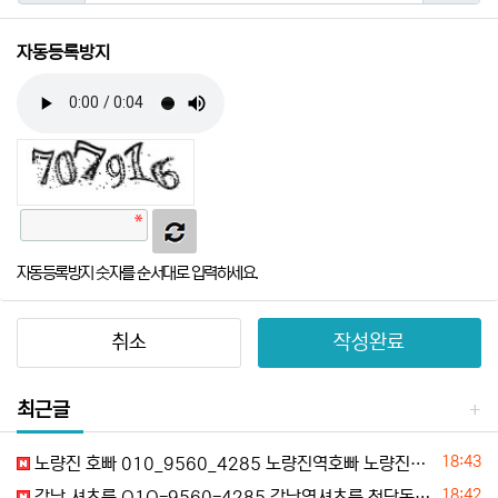
자동등록방지
자동등록방지 숫자를 순서대로 입력하세요.
취소
작성완료
최근글
등록일
18:43
노량진 호빠 010_9560_4285 노량진역호빠 노량진수산호빠 사당호빠 노량진가라오케 추천
등록일
18:42
강남 셔츠룸 O1O-9560-4285 강남역셔츠룸 청담동셔츠룸 역삼동셔츠룸 논현동셔츠룸 초이스정보