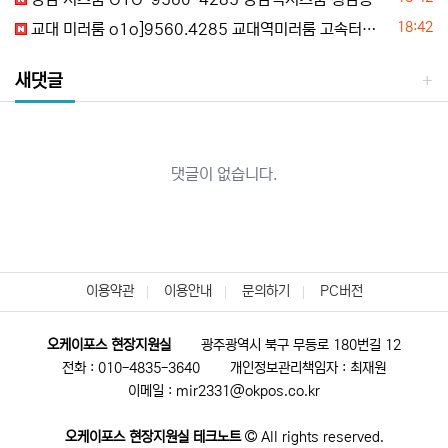
등록일
18:42
교대 미러룸 o1o]9560.4285 교대역미러룸 고속터미널미러룸 내방동미러룸 반포동미러룸 시세문의
새댓글
댓글이 없습니다.
이용약관
이용안내
문의하기
PC버전
오케이포스 현장지원실
광주광역시 북구 무등로 180번길 12
전화 : 010-4835-3640
개인정보관리책임자 : 최재원
이메일 : mir2331@okpos.co.kr
오케이포스 현장지원실 테크노트
All rights reserved.