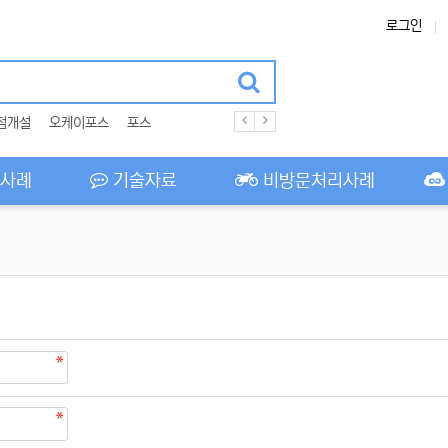
로그인
점개설
오케이포스
포스
사례
기술자료
비방문처리사례