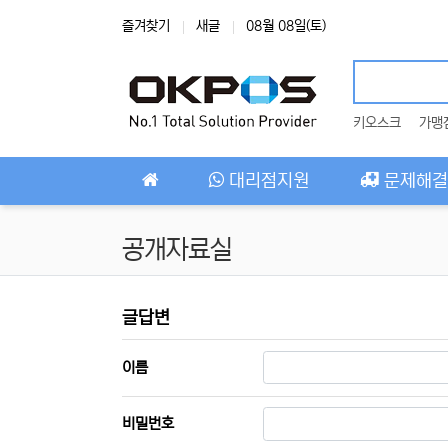
상단 네비
즐겨찾기
새글
08월 08일(토)
키오스크
가맹
메인 메뉴
대리점지원
문제해결
공개자료실
공개자료실 글답변
글답변
필수
이름
필수
비밀번호