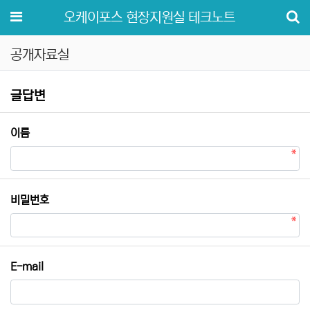
메뉴
오케이포스 현장지원실 테크노트
공개자료실
공개자료실 글답변
글답변
필수
이름
필수
비밀번호
E-mail